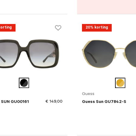
orting
20% korting
Guess
€ 149,00
 SUN GU00161
Guess Sun GU7842-S