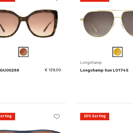
Longchamp
€ 129,00
 GU00266
Longchamp Sun LO174S
orting
20% korting