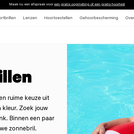
Maak nu een afspraak voor
een gratis oogmeting of een gratis hoortest
rtbrillen
Lenzen
Hoortoestellen
Gehoorbescherming
Ove
llen
en ruime keuze uit
 kleur. Zoek jouw
nk. Binnen een paar
uwe zonnebril.