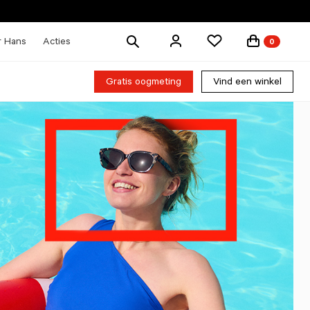
Zoek
r Hans
Acties
0
producten
Gratis oogmeting
Vind een winkel