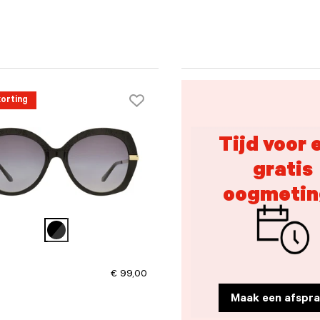
orting
Tijd voor 
gratis
oogmetin
€ 99,00
Maak een afspra