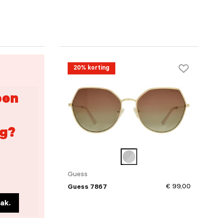
20% korting
een
g?
Guess
€ 99,00
Guess 7867
ak.