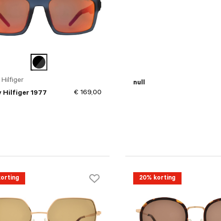
Hilfiger
null
€ 169,00
Hilfiger 1977
orting
20% korting