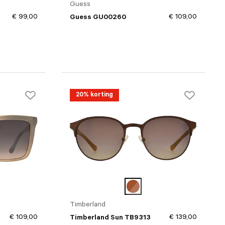
Guess
€ 99,00
€ 109,00
Guess GU00260
20% korting
Timberland
€ 109,00
€ 139,00
Timberland Sun TB9313