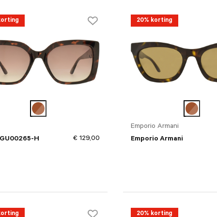
orting
20% korting
Emporio Armani
€ 129,00
 GU00265-H
Emporio Armani
orting
20% korting