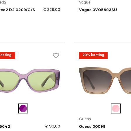
ed2
Vogue
€ 229,00
red2 D2 0209/G/S
Vogue 0VO5693SU
orting
20% korting
Guess
€ 99,00
 5642
Guess 00099