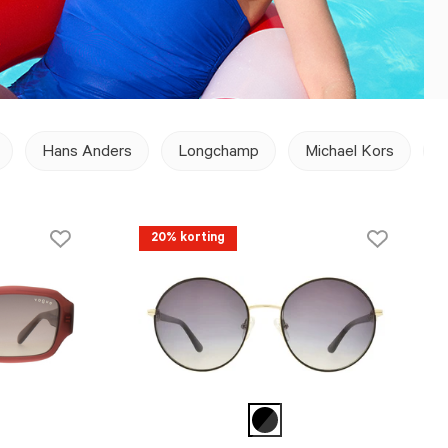
Hans Anders
Longchamp
Michael Kors
N
20% korting