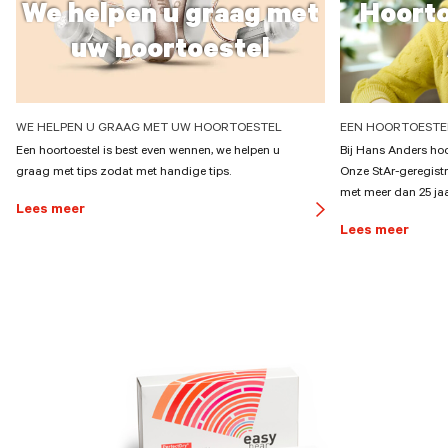
We helpen u graag met
Hoorto
uw hoortoestel
WE HELPEN U GRAAG MET UW HOORTOESTEL
EEN HOORTOESTEL
Een hoortoestel is best even wennen, we helpen u
Bij Hans Anders hoor
graag met tips zodat met handige tips.
Onze StAr-geregistr
met meer dan 25 jaa
Lees meer
button
Lees meer
arrow