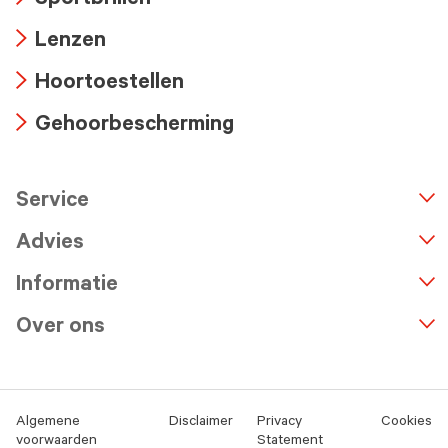
Sportbrillen
icon
Arrow
Lenzen
icon
Arrow
Hoortoestellen
icon
Arrow
Gehoorbescherming
icon
Arrow
icon
Service
n
A
r
r
o
w
i
c
o
Advies
Informatie
Over ons
Algemene
Disclaimer
Privacy
Cookies
voorwaarden
Statement