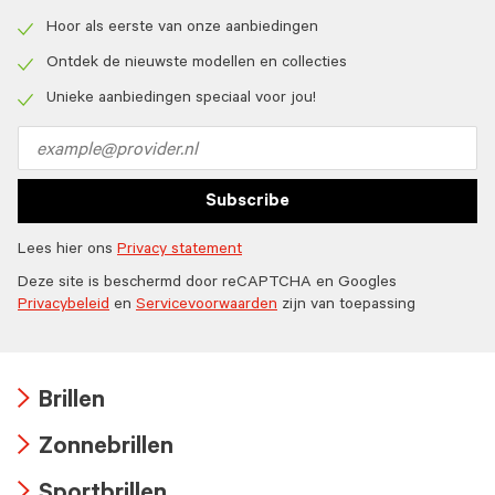
Hoor als eerste van onze aanbiedingen
Check
icon
Ontdek de nieuwste modellen en collecties
Check
icon
Unieke aanbiedingen speciaal voor jou!
Check
icon
Email
address
Subscribe
Lees hier ons
Privacy statement
Deze site is beschermd door reCAPTCHA en Googles
Privacybeleid
en
Servicevoorwaarden
zijn van toepassing
Brillen
Arrow
Zonnebrillen
icon
Arrow