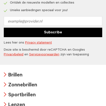
icon
Ontdek de nieuwste modellen en collecties
Check
icon
Unieke aanbiedingen speciaal voor jou!
Check
icon
Email
address
Subscribe
Lees hier ons
Privacy statement
Deze site is beschermd door reCAPTCHA en Googles
Privacybeleid
en
Servicevoorwaarden
zijn van toepassing
Brillen
Arrow
Zonnebrillen
icon
Arrow
Sportbrillen
icon
Arrow
Lenzen
icon