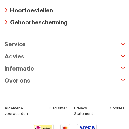
Arrow
Hoortoestellen
icon
Arrow
Gehoorbescherming
icon
Arrow
icon
Service
n
A
r
r
o
w
i
c
o
Advies
Informatie
Over ons
Algemene
Disclaimer
Privacy
Cookies
voorwaarden
Statement