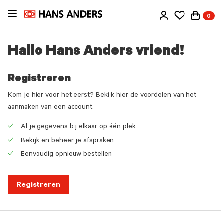
Ga
0
direct
naar
de
Hallo Hans Anders vriend!
inhoud
Registreren
Kom je hier voor het eerst? Bekijk hier de voordelen van het
aanmaken van een account.
Al je gegevens bij elkaar op één plek
Check
Bekijk en beheer je afspraken
icon
Check
Eenvoudig opnieuw bestellen
icon
Check
icon
Registreren