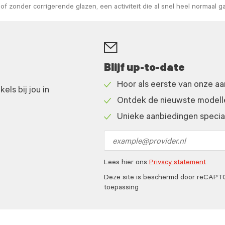
of zonder corrigerende glazen, een activiteit die al snel heel normaal g
Blijf up-to-date
Hoor als eerste van onze a
ls bij jou in
Check
Ontdek de nieuwste modelle
icon
Check
Unieke aanbiedingen speciaa
icon
Check
icon
Email
address
Lees hier ons
Privacy statement
Deze site is beschermd door reCAP
toepassing