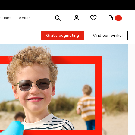
Zoek
r Hans
Acties
0
producten
Gratis oogmeting
Vind een winkel