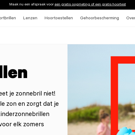
Maak nu een afspraak voor
een gratis oogmeting of een gratis hoortest
rtbrillen
Lenzen
Hoortoestellen
Gehoorbescherming
Ove
llen
et je zonnebril niet!
e zon en zorgt dat je
kinderzonnebrillen
l voor elk zomers