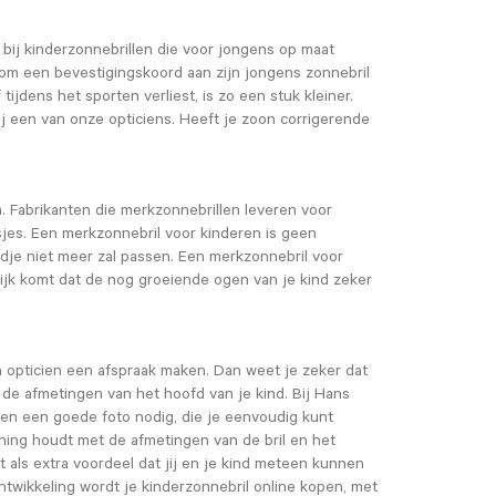
 bij kinderzonnebrillen die voor jongens op maat
g om een bevestigingskoord aan zijn jongens zonnebril
ijdens het sporten verliest, is zo een stuk kleiner.
ij een van onze opticiens. Heeft je zoon corrigerende
. Fabrikanten die merkzonnebrillen leveren voor
es. Een merkzonnebril voor kinderen is geen
jdje niet meer zal passen. Een merkzonnebril voor
lijk komt dat de nog groeiende ogen van je kind zeker
en opticien een afspraak maken. Dan weet je zeker dat
 de afmetingen van het hoofd van je kind. Bij Hans
leen een goede foto nodig, die je eenvoudig kunt
ning houdt met de afmetingen van de bril en het
 als extra voordeel dat jij en je kind meteen kunnen
twikkeling wordt je kinderzonnebril online kopen, met