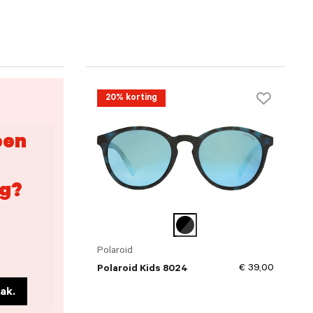
20% korting
een
g?
Polaroid
€ 39,00
Polaroid Kids 8024
ak.