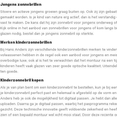
Jongens zonnebrillen
Stoere en actieve jongens groeien graag buiten op. Ook zij zijn gebaat
gemaakt worden. Is je kind van nature erg actief, dan is het verstandi
vast te maken. De kans dat hij zijn zonnebril voor jongens onderweg of t
Kijk online in het aanbod van zonnebrillen voor jongens of kom langs b
glazen nodig, bestel dan je jongens zonnebril op sterkte.
Merken kinderzonnebrillen
Bij Hans Anders zijn verschillende kinderzonnebrillen merken te vinden
volwassenen hebben in de regel ook een aanbod voor jongens en meisj
overbodige luxe, ook al is het te verwachten dat het montuur na een ti
kinderen heeft vaak glazen van zeer goede optische kwaliteit. Uiteinde
ten goede.
Kinderzonnebril kopen
Als je van plan bent om een kinderzonnebril te bestellen, kun je bij e
je kinderzonnebril perfect past en helemaal is afgesteld op de vorm en
Anders heb je ook de mogelijkheid tot digitaal passen. Je hebt dan al
uploaden. Daarna ga je digitaal passen, waarbij het pasprogramma reke
gezicht. Deze technische innovatie geeft voldoende zekerheid en heeft
zien of een bepaald montuur wel echt mooi staat. Door deze recente on