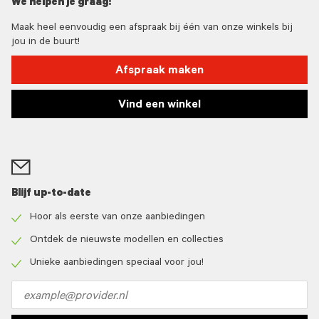
We helpen je graag!
Maak heel eenvoudig een afspraak bij één van onze winkels bij
jou in de buurt!
Afspraak maken
Vind een winkel
Blijf up-to-date
Hoor als eerste van onze aanbiedingen
Check
icon
Ontdek de nieuwste modellen en collecties
Check
icon
Unieke aanbiedingen speciaal voor jou!
Check
icon
Email
address