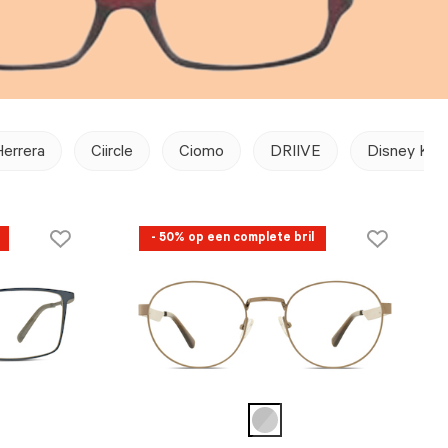
Herrera
Ciircle
Ciomo
DRIIVE
Disney Kid
- 50% op een complete bril