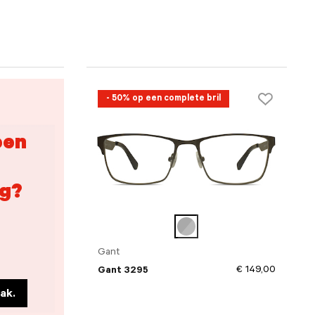
- 50% op een complete bril
een
g?
Gant
€ 149,00
Gant 3295
ak.