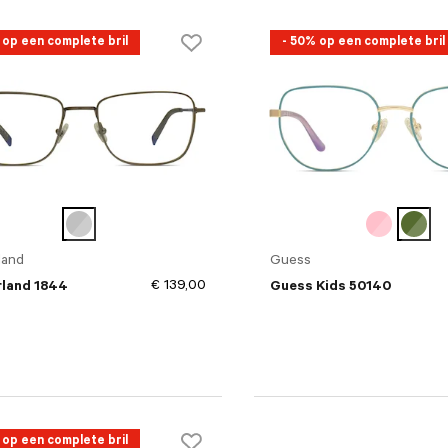
 op een complete bril
- 50% op een complete bril
land
Guess
€ 139,00
land 1844
Guess Kids 50140
 op een complete bril