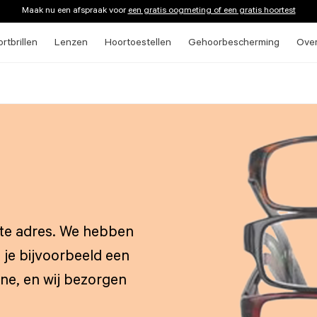
Maak nu een afspraak voor
een gratis oogmeting of een gratis hoortest
rtbrillen
Lenzen
Hoortoestellen
Gehoorbescherming
Ove
iste adres. We hebben
 je bijvoorbeeld een
line, en wij bezorgen