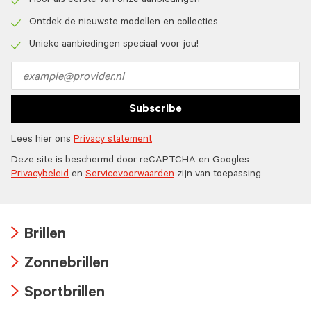
Hoor als eerste van onze aanbiedingen
Check
icon
Ontdek de nieuwste modellen en collecties
Check
icon
Unieke aanbiedingen speciaal voor jou!
Check
icon
Email
address
Subscribe
Lees hier ons
Privacy statement
Deze site is beschermd door reCAPTCHA en Googles
Privacybeleid
en
Servicevoorwaarden
zijn van toepassing
Brillen
Arrow
Zonnebrillen
icon
Arrow
Sportbrillen
icon
Arrow