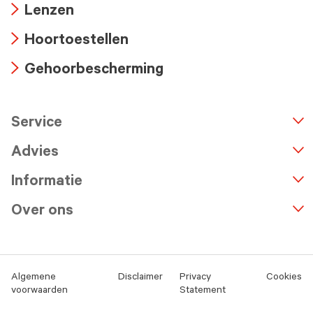
Lenzen
icon
Arrow
Hoortoestellen
icon
Arrow
Gehoorbescherming
icon
Arrow
icon
Service
n
A
r
r
o
w
i
c
o
Advies
Informatie
Over ons
Algemene
Disclaimer
Privacy
Cookies
voorwaarden
Statement