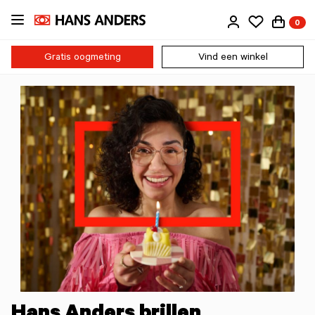
Ga
0
direct
naar
de
Gratis oogmeting
Vind een winkel
inhoud