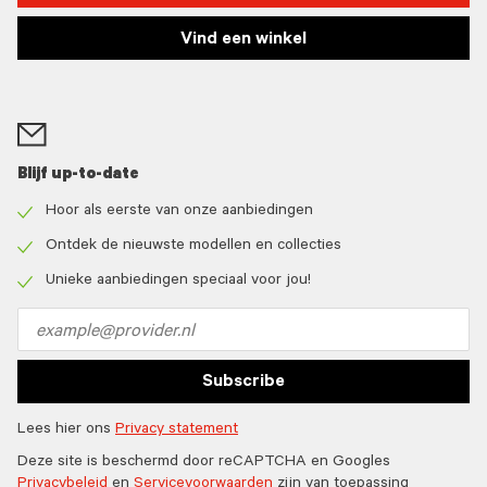
Vind een winkel
Blijf up-to-date
Hoor als eerste van onze aanbiedingen
Check
icon
Ontdek de nieuwste modellen en collecties
Check
icon
Unieke aanbiedingen speciaal voor jou!
Check
icon
Email
address
Subscribe
Lees hier ons
Privacy statement
Deze site is beschermd door reCAPTCHA en Googles
Privacybeleid
en
Servicevoorwaarden
zijn van toepassing