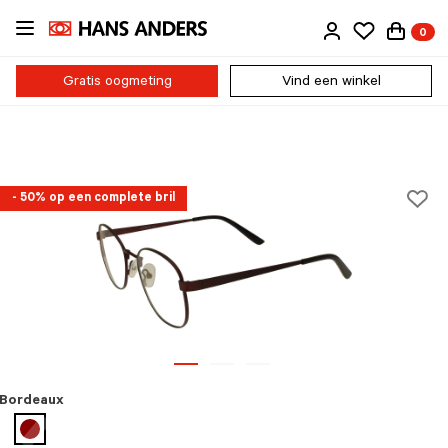
Ga
0
direct
naar
de
Gratis oogmeting
Vind een winkel
inhoud
- 50% op een complete bril
Bordeaux