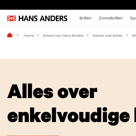
Brillen
Zonnebrillen
Spo
Home
Advies van Hans Anders
Advies over brillen
Al
Alles over
enkelvoudige 