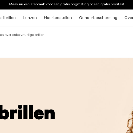
Maak nu een afspraak voor
een gratis oogmeting of een gratis hoortest
rtbrillen
Lenzen
Hoortoestellen
Gehoorbescherming
Ove
les over enkelvoudige brillen
brillen