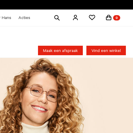
Zoek
r Hans
Acties
0
producten
Maak een afspraak
Vind een winkel