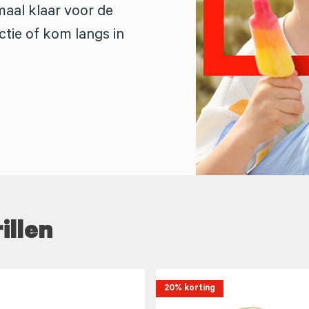
maal klaar voor de
tie of kom langs in
illen
20% korting