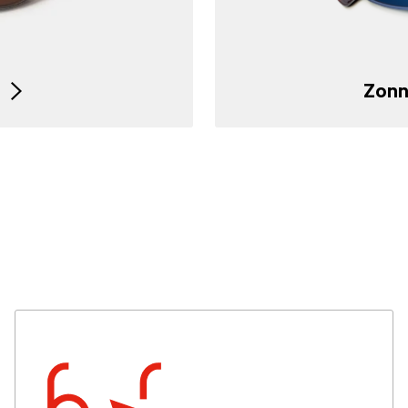
Zonn
Cta
arrow