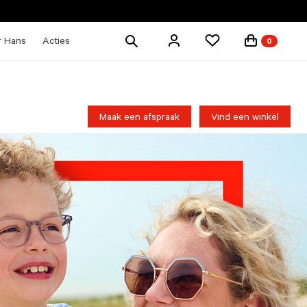
Zoek
r Hans
Acties
0
producten
Maak een afspraak
Vind een winkel