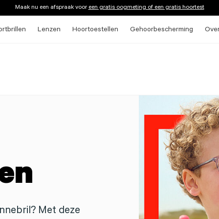
Maak nu een afspraak voor
een gratis oogmeting of een gratis hoortest
rtbrillen
Lenzen
Hoortoestellen
Gehoorbescherming
Ove
len
nnebril? Met deze