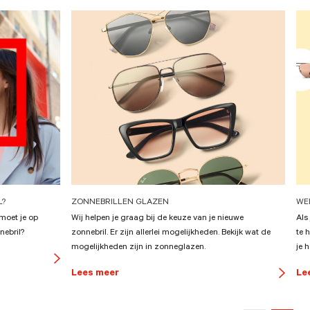
L?
ZONNEBRILLEN GLAZEN
WE
 moet je op
Wij helpen je graag bij de keuze van je nieuwe
Als
nebril?
zonnebril. Er zijn allerlei mogelijkheden. Bekijk wat de
te 
mogelijkheden zijn in zonneglazen.
je h
button
Lees meer
Le
arrow
button
arrow