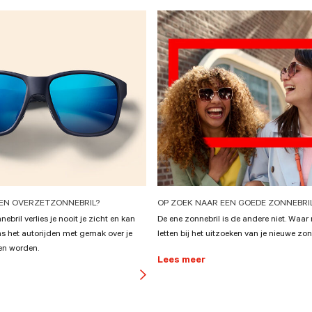
EEN OVERZETZONNEBRIL?
OP ZOEK NAAR EEN GOEDE ZONNEBRI
ebril verlies je nooit je zicht en kan
De ene zonnebril is de andere niet. Waar
ns het autorijden met gemak over je
letten bij het uitzoeken van je nieuwe zon
en worden.
Lees meer
button
arrow