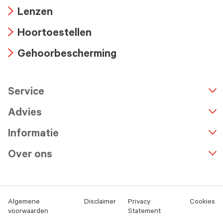
Arrow
Lenzen
icon
Arrow
Hoortoestellen
icon
Arrow
Gehoorbescherming
icon
Arrow
icon
Service
n
A
r
r
o
w
i
c
o
Advies
Informatie
Over ons
Algemene
Disclaimer
Privacy
Cookies
voorwaarden
Statement