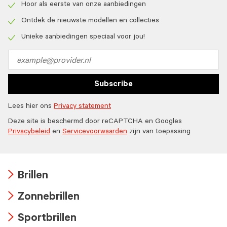
Hoor als eerste van onze aanbiedingen
Check
icon
Ontdek de nieuwste modellen en collecties
Check
icon
Unieke aanbiedingen speciaal voor jou!
Check
icon
Email
address
Subscribe
Lees hier ons
Privacy statement
Deze site is beschermd door reCAPTCHA en Googles
Privacybeleid
en
Servicevoorwaarden
zijn van toepassing
Brillen
Arrow
Zonnebrillen
icon
Arrow
Sportbrillen
icon