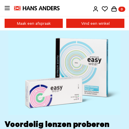
Ga
0
direct
naar
de
Maak een afspraak
Vind een winkel
inhoud
Voordelig lenzen proberen