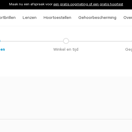
Maak nu een afspraak voor
een gratis oogmeting of een gratis hoortest
rtbrillen
Lenzen
Hoortoestellen
Gehoorbescherming
Ove
ten
Winkel en tijd
Ge