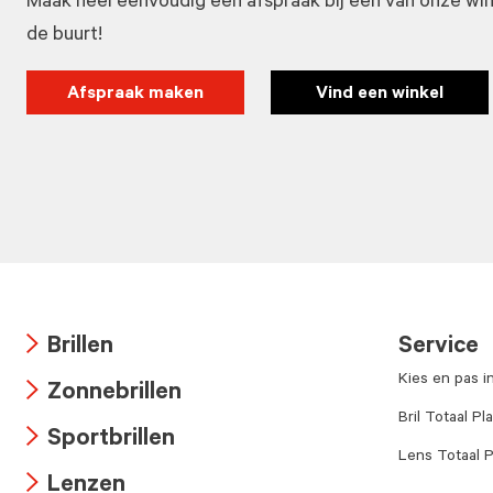
Maak heel eenvoudig een afspraak bij één van onze winke
de buurt!
Afspraak maken
Vind een winkel
Brillen
Service
Arrow
Kies en pas i
Zonnebrillen
icon
Arrow
Bril Totaal Pl
Sportbrillen
icon
Lens Totaal P
Arrow
Lenzen
icon