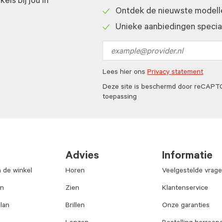
ls bij jou in
Check
Ontdek de nieuwste modelle
icon
Check
Unieke aanbiedingen speciaa
icon
Check
icon
Email
address
Lees hier ons
Privacy statement
Deze site is beschermd door reCAP
toepassing
Advies
Informatie
n de winkel
Horen
Veelgestelde vrag
an
Zien
Klantenservice
lan
Brillen
Onze garanties