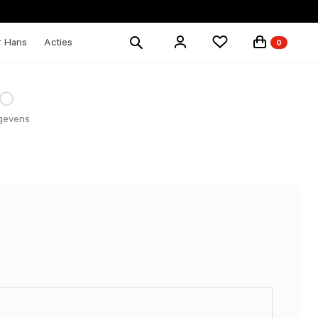
Zoek
r Hans
Acties
0
producten
gevens