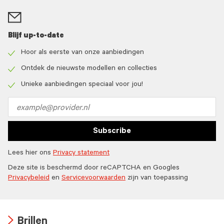
Blijf up-to-date
Hoor als eerste van onze aanbiedingen
Check
icon
Ontdek de nieuwste modellen en collecties
Check
icon
Unieke aanbiedingen speciaal voor jou!
Check
icon
Email
address
Subscribe
Lees hier ons
Privacy statement
Deze site is beschermd door reCAPTCHA en Googles
Privacybeleid
en
Servicevoorwaarden
zijn van toepassing
Brillen