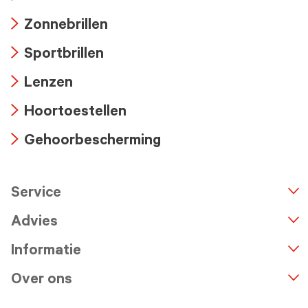
Arrow
Zonnebrillen
icon
Arrow
Sportbrillen
icon
Arrow
Lenzen
icon
Arrow
Hoortoestellen
icon
Arrow
Gehoorbescherming
icon
Arrow
icon
Service
n
A
r
r
o
w
i
c
o
Advies
Informatie
Over ons