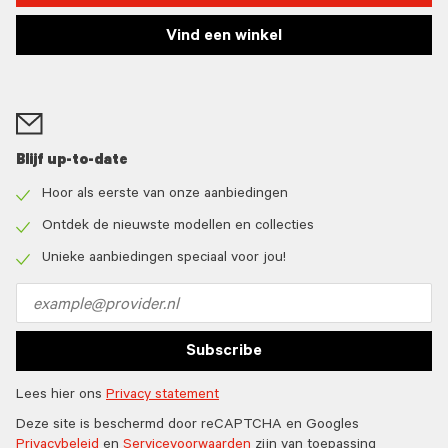
Vind een winkel
Blijf up-to-date
Hoor als eerste van onze aanbiedingen
Check
icon
Ontdek de nieuwste modellen en collecties
Check
icon
Unieke aanbiedingen speciaal voor jou!
Check
icon
Email
address
Subscribe
Lees hier ons
Privacy statement
Deze site is beschermd door reCAPTCHA en Googles
Privacybeleid
en
Servicevoorwaarden
zijn van toepassing