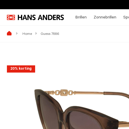
Brillen
Zonnebrillen
Spo
Home
Guess 7886
20% korting