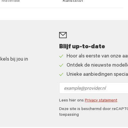
Materiaal
Kunststof
Blijf up-to-date
Hoor als eerste van onze a
ls bij jou in
Check
Ontdek de nieuwste modelle
icon
Check
Unieke aanbiedingen speciaa
icon
Check
icon
Email
address
Lees hier ons
Privacy statement
Deze site is beschermd door reCAP
toepassing