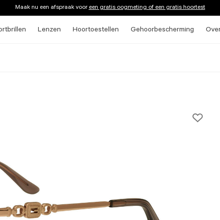
Maak nu een afspraak voor
een gratis oogmeting of een gratis hoortest
rtbrillen
Lenzen
Hoortoestellen
Gehoorbescherming
Ove