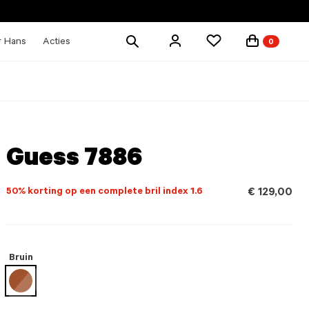
Zoek
r Hans
Acties
0
producten
Guess 7886
50% korting op een complete bril index 1.6
€ 129,00
Bruin
geselecteerd