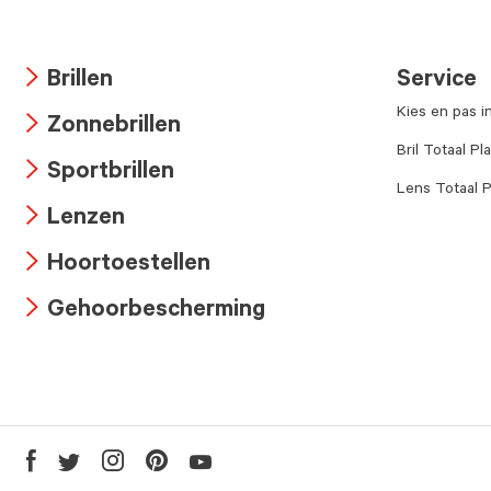
Brillen
Service
Arrow
Kies en pas i
Zonnebrillen
icon
Arrow
Bril Totaal Pl
Sportbrillen
icon
Lens Totaal P
Arrow
Lenzen
icon
Arrow
Hoortoestellen
icon
Arrow
Gehoorbescherming
icon
Arrow
icon
Youtube
Facebook
Twitter
Instagram
Pinterest