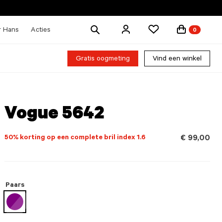
Zoek
r Hans
Acties
0
producten
Gratis oogmeting
Vind een winkel
Vogue 5642
50% korting op een complete bril index 1.6
€ 99,00
Paars
geselecteerd