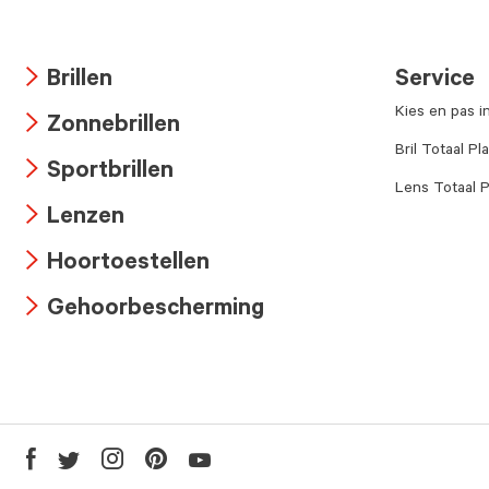
Brillen
Service
Arrow
Kies en pas i
Zonnebrillen
icon
Arrow
Bril Totaal Pl
Sportbrillen
icon
Lens Totaal P
Arrow
Lenzen
icon
Arrow
Hoortoestellen
icon
Arrow
Gehoorbescherming
icon
Arrow
icon
Youtube
Facebook
Twitter
Instagram
Pinterest