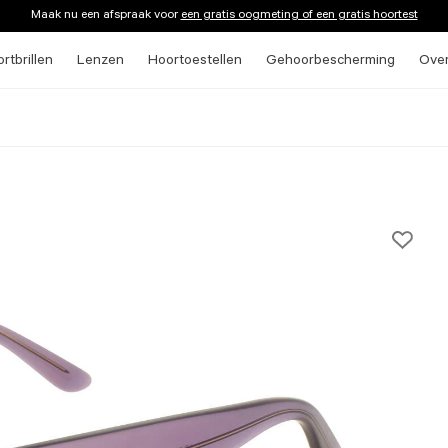
Maak nu een afspraak voor
een gratis oogmeting of een gratis hoortest
rtbrillen
Lenzen
Hoortoestellen
Gehoorbescherming
Ove