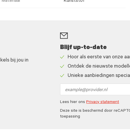
Materiaal
Kunststof
Blijf up-to-date
Hoor als eerste van onze a
ls bij jou in
Check
Ontdek de nieuwste modelle
icon
Check
Unieke aanbiedingen speciaa
icon
Check
icon
Email
address
Lees hier ons
Privacy statement
Deze site is beschermd door reCAP
toepassing