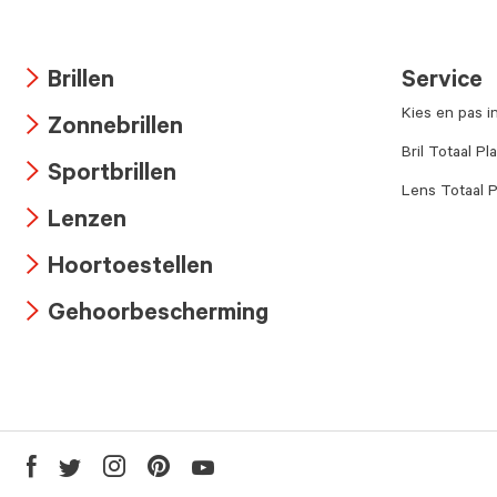
Brillen
Service
Arrow
Kies en pas i
Zonnebrillen
icon
Arrow
Bril Totaal Pl
Sportbrillen
icon
Lens Totaal P
Arrow
Lenzen
icon
Arrow
Hoortoestellen
icon
Arrow
Gehoorbescherming
icon
Arrow
icon
Youtube
Facebook
Twitter
Instagram
Pinterest