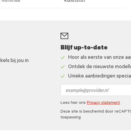
Materiaal
Kunststof
Blijf up-to-date
Hoor als eerste van onze a
ls bij jou in
Check
Ontdek de nieuwste modelle
icon
Check
Unieke aanbiedingen speciaa
icon
Check
icon
Email
address
Lees hier ons
Privacy statement
Deze site is beschermd door reCAP
toepassing