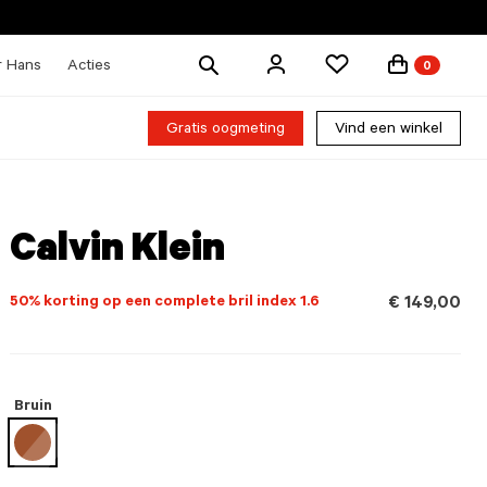
Zoek
r Hans
Acties
0
producten
Gratis oogmeting
Vind een winkel
Calvin Klein
50% korting op een complete bril index 1.6
€ 149,00
Bruin
geselecteerd