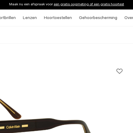
Maak nu een afspraak voor
een gratis oogmeting of een gratis hoortest
rtbrillen
Lenzen
Hoortoestellen
Gehoorbescherming
Ove