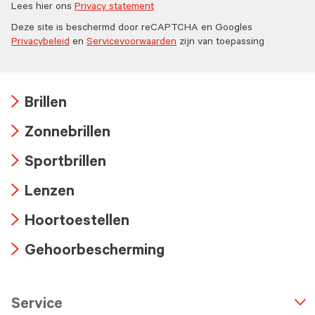
Lees hier ons
Privacy statement
Deze site is beschermd door reCAPTCHA en Googles
Privacybeleid
en
Servicevoorwaarden
zijn van toepassing
Brillen
Arrow
Zonnebrillen
icon
Arrow
Sportbrillen
icon
Arrow
Lenzen
icon
Arrow
Hoortoestellen
icon
Arrow
Gehoorbescherming
icon
Arrow
icon
Service
n
A
r
r
o
w
i
c
o