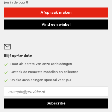
jou in de buurt!
Afspraak maken
Vind een winkel
Blijf up-to-date
Hoor als eerste van onze aanbiedingen
Check
icon
Ontdek de nieuwste modellen en collecties
Check
icon
Unieke aanbiedingen speciaal voor jou!
Check
icon
Email
address
Subscribe