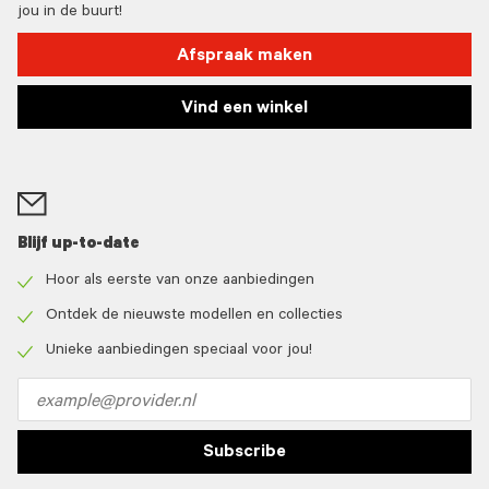
jou in de buurt!
Afspraak maken
Vind een winkel
Blijf up-to-date
Hoor als eerste van onze aanbiedingen
Check
icon
Ontdek de nieuwste modellen en collecties
Check
icon
Unieke aanbiedingen speciaal voor jou!
Check
icon
Email
address
Subscribe