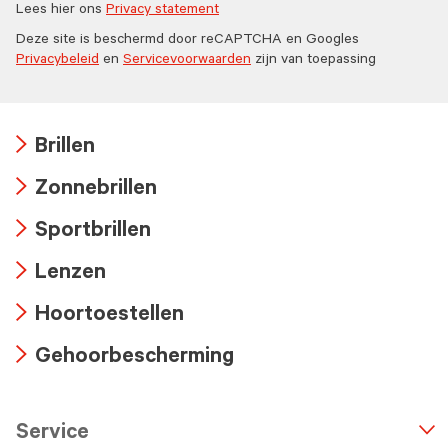
Lees hier ons
Privacy statement
Deze site is beschermd door reCAPTCHA en Googles
Privacybeleid
en
Servicevoorwaarden
zijn van toepassing
Brillen
Arrow
Zonnebrillen
icon
Arrow
Sportbrillen
icon
Arrow
Lenzen
icon
Arrow
Hoortoestellen
icon
Arrow
Gehoorbescherming
icon
Arrow
icon
Service
n
A
r
r
o
w
i
c
o