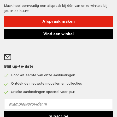
Maak heel eenvoudig een afspraak bij één van onze winkels bij
jou in de buurt!
Afspraak maken
Vind een winkel
Blijf up-to-date
Hoor als eerste van onze aanbiedingen
Check
icon
Ontdek de nieuwste modellen en collecties
Check
icon
Unieke aanbiedingen speciaal voor jou!
Check
icon
Email
address
Subscribe