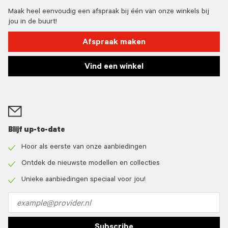
Maak heel eenvoudig een afspraak bij één van onze winkels bij
jou in de buurt!
Afspraak maken
Vind een winkel
Blijf up-to-date
Hoor als eerste van onze aanbiedingen
Check
icon
Ontdek de nieuwste modellen en collecties
Check
icon
Unieke aanbiedingen speciaal voor jou!
Check
icon
Email
address
Subscribe