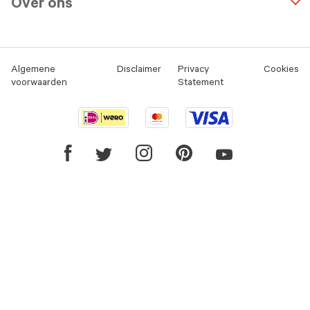
Over ons
Algemene
Disclaimer
Privacy
Cookies
voorwaarden
Statement
Youtube
Facebook
Twitter
Instagram
Pinterest
link
link
link
link
link