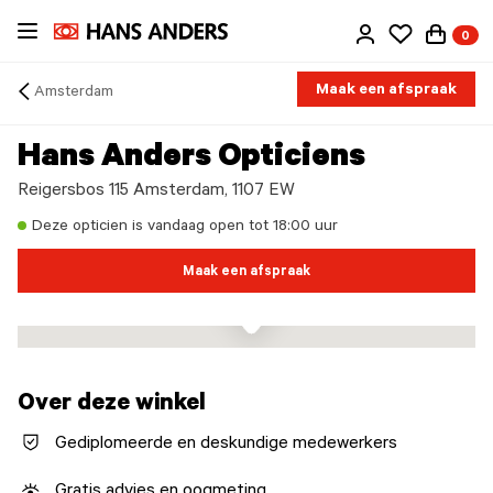
Ga
0
direct
naar
de
Maak een afspraak
Amsterdam
inhoud
Arrow
back
Hans Anders Opticiens
Reigersbos 115 Amsterdam, 1107 EW
Deze opticien is vandaag open tot 18:00 uur
Maak een afspraak
Over deze winkel
Gediplomeerde en deskundige medewerkers
Gratis advies en oogmeting