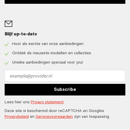
Blijf up-to-date
Hoor als eerste van onze aanbiedingen
Check
icon
Ontdek de nieuwste modellen en collecties
Check
icon
Unieke aanbiedingen speciaal voor jou!
Check
icon
Email
address
Subscribe
Lees hier ons
Privacy statement
Deze site is beschermd door reCAPTCHA en Googles
Privacybeleid
en
Servicevoorwaarden
zijn van toepassing