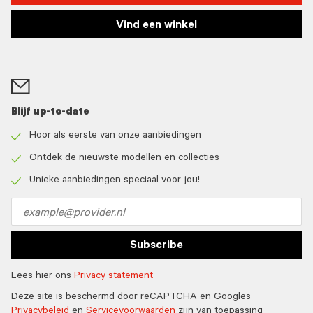
Vind een winkel
Blijf up-to-date
Hoor als eerste van onze aanbiedingen
Check
icon
Ontdek de nieuwste modellen en collecties
Check
icon
Unieke aanbiedingen speciaal voor jou!
Check
icon
Email
address
Subscribe
Lees hier ons
Privacy statement
Deze site is beschermd door reCAPTCHA en Googles
Privacybeleid
en
Servicevoorwaarden
zijn van toepassing