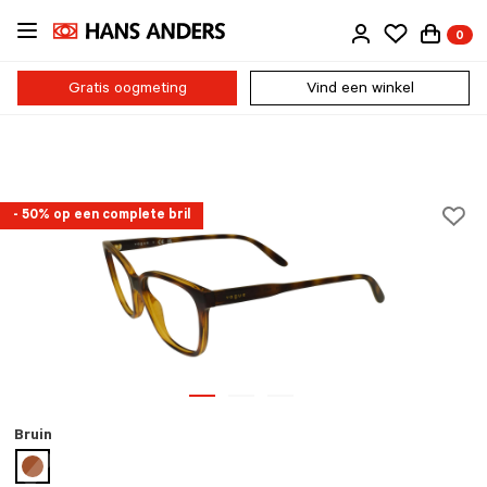
Ga
0
direct
naar
de
Gratis oogmeting
Vind een winkel
inhoud
- 50% op een complete bril
Bruin