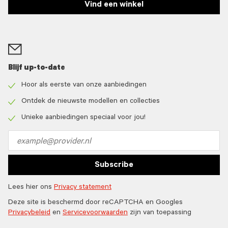
Vind een winkel
Blijf up-to-date
Hoor als eerste van onze aanbiedingen
Check
icon
Ontdek de nieuwste modellen en collecties
Check
icon
Unieke aanbiedingen speciaal voor jou!
Check
icon
Email
address
Subscribe
Lees hier ons
Privacy statement
Deze site is beschermd door reCAPTCHA en Googles
Privacybeleid
en
Servicevoorwaarden
zijn van toepassing