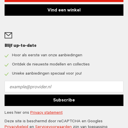
Vind een winkel
Blijf up-to-date
Hoor als eerste van onze aanbiedingen
Check
icon
Ontdek de nieuwste modellen en collecties
Check
icon
Unieke aanbiedingen speciaal voor jou!
Check
icon
Email
address
Subscribe
Lees hier ons
Privacy statement
Deze site is beschermd door reCAPTCHA en Googles
Privacybeleid
en
Servicevoorwaarden
zijn van toepassing