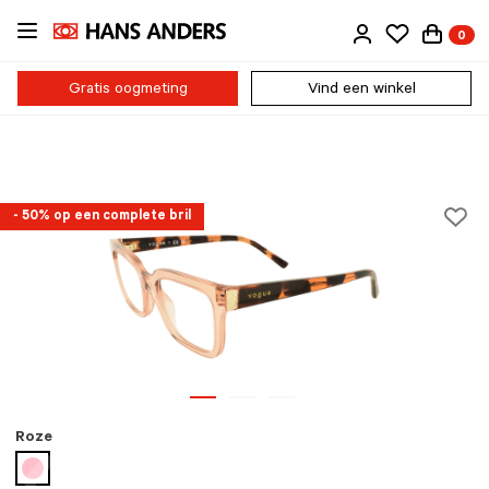
Ga
0
direct
naar
de
Gratis oogmeting
Vind een winkel
inhoud
- 50% op een complete bril
Roze