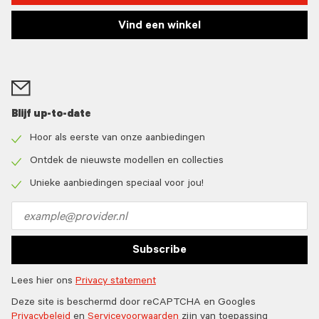
Vind een winkel
Blijf up-to-date
Hoor als eerste van onze aanbiedingen
Check
icon
Ontdek de nieuwste modellen en collecties
Check
icon
Unieke aanbiedingen speciaal voor jou!
Check
icon
Email
address
Subscribe
Lees hier ons
Privacy statement
Deze site is beschermd door reCAPTCHA en Googles
Privacybeleid
en
Servicevoorwaarden
zijn van toepassing