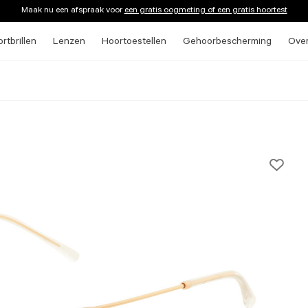
Maak nu een afspraak voor
een gratis oogmeting of een gratis hoortest
rtbrillen
Lenzen
Hoortoestellen
Gehoorbescherming
Ove