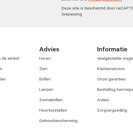
Lees hier ons
Privacy statement
Deze site is beschermd door reCAP
toepassing
Advies
Informatie
n de winkel
Horen
Veelgestelde vrag
an
Zien
Klantenservice
lan
Brillen
Onze garanties
Lenzen
Bestelling herroep
Zonnebrillen
Acties
Hoortoestellen
Zorgvergoeding
Gehoorbescherming