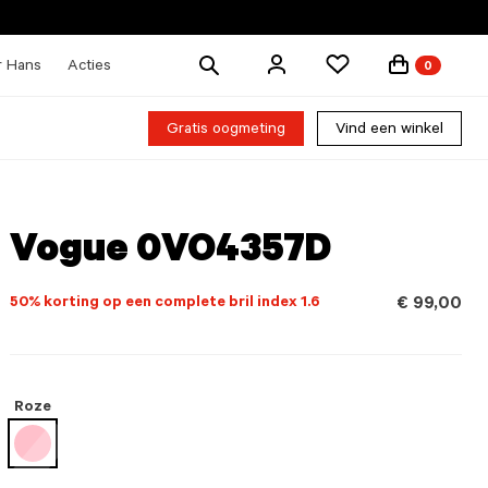
Zoek
r Hans
Acties
0
producten
Gratis oogmeting
Vind een winkel
Vogue 0VO4357D
50% korting op een complete bril index 1.6
€ 99,00
Roze
geselecteerd