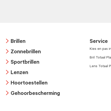
Brillen
Service
Arrow
Kies en pas i
Zonnebrillen
icon
Arrow
Bril Totaal Pl
Sportbrillen
icon
Lens Totaal P
Arrow
Lenzen
icon
Arrow
Hoortoestellen
icon
Arrow
Gehoorbescherming
icon
Arrow
icon