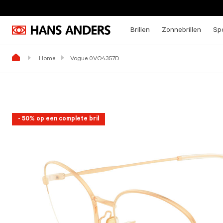
Brillen
Zonnebrillen
Spo
Home
Vogue 0VO4357D
- 50% op een complete bril