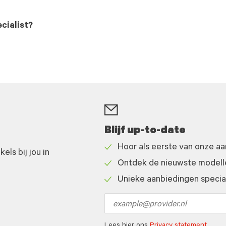
cialist?
Blijf up-to-date
Hoor als eerste van onze a
ls bij jou in
Check
Ontdek de nieuwste modelle
icon
Check
Unieke aanbiedingen speciaa
icon
Check
icon
Email
address