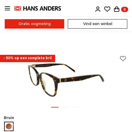
Ga
0
direct
naar
de
Gratis oogmeting
Vind een winkel
inhoud
- 50% op een complete bril
Bruin