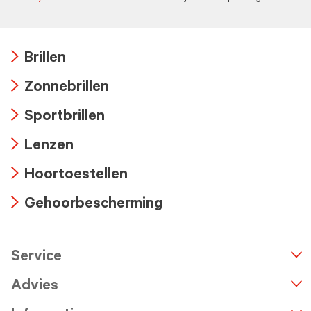
Brillen
Arrow
Zonnebrillen
icon
Arrow
Sportbrillen
icon
Arrow
Lenzen
icon
Arrow
Hoortoestellen
icon
Arrow
Gehoorbescherming
icon
Arrow
icon
Service
n
A
r
r
o
w
i
c
o
Advies