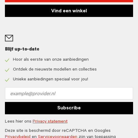
Vind een winkel
Blijf up-to-date
Hoor als eerste van onze aanbiedingen
Check
icon
Ontdek de nieuwste modellen en collecties
Check
icon
Unieke aanbiedingen speciaal voor jou!
Check
icon
Email
address
Subscribe
Lees hier ons
Privacy statement
Deze site is beschermd door reCAPTCHA en Googles
Privacybeleid
en
Servicevoorwaarden
zijn van toepassing