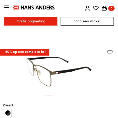
Ga
0
direct
naar
de
Gratis oogmeting
Vind een winkel
inhoud
- 50% op een complete bril
Zwart