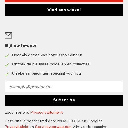
Vind een winkel
Blijf up-to-date
Hoor als eerste van onze aanbiedingen
Check
icon
Ontdek de nieuwste modellen en collecties
Check
icon
Unieke aanbiedingen speciaal voor jou!
Check
icon
Email
address
Subscribe
Lees hier ons
Privacy statement
Deze site is beschermd door reCAPTCHA en Googles
Privacybeleid
en
Servicevoorwaarden
zijn van toepassing