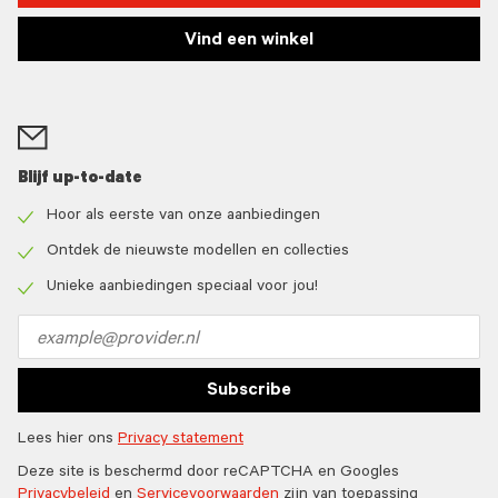
Vind een winkel
Blijf up-to-date
Hoor als eerste van onze aanbiedingen
Check
icon
Ontdek de nieuwste modellen en collecties
Check
icon
Unieke aanbiedingen speciaal voor jou!
Check
icon
Email
address
Subscribe
Lees hier ons
Privacy statement
Deze site is beschermd door reCAPTCHA en Googles
Privacybeleid
en
Servicevoorwaarden
zijn van toepassing