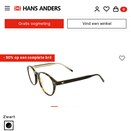
Ga
0
direct
naar
de
Gratis oogmeting
Vind een winkel
inhoud
- 50% op een complete bril
Zwart