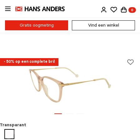
Ga
0
direct
naar
de
Gratis oogmeting
Vind een winkel
inhoud
- 50% op een complete bril
Transparant