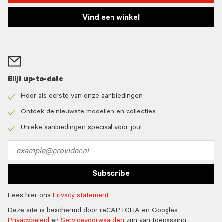
Vind een winkel
Blijf up-to-date
Hoor als eerste van onze aanbiedingen
Check
icon
Ontdek de nieuwste modellen en collecties
Check
icon
Unieke aanbiedingen speciaal voor jou!
Check
icon
Email
address
Subscribe
Lees hier ons
Privacy statement
Deze site is beschermd door reCAPTCHA en Googles
Privacybeleid
en
Servicevoorwaarden
zijn van toepassing