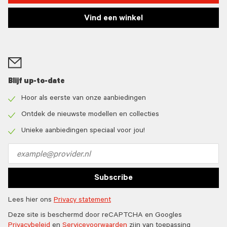
Vind een winkel
Blijf up-to-date
Hoor als eerste van onze aanbiedingen
Check
icon
Ontdek de nieuwste modellen en collecties
Check
icon
Unieke aanbiedingen speciaal voor jou!
Check
icon
Email
address
Subscribe
Lees hier ons
Privacy statement
Deze site is beschermd door reCAPTCHA en Googles
Privacybeleid
en
Servicevoorwaarden
zijn van toepassing