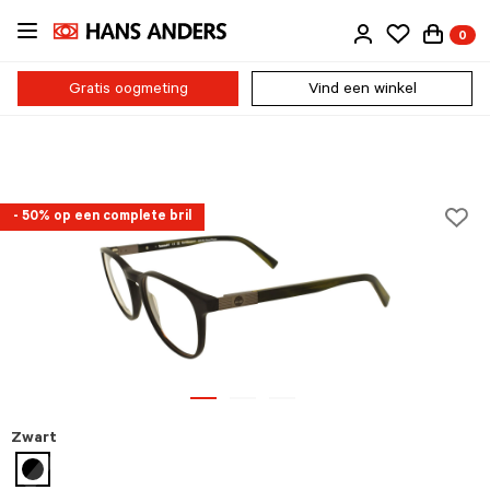
Ga
0
direct
naar
de
Gratis oogmeting
Vind een winkel
inhoud
- 50% op een complete bril
Zwart