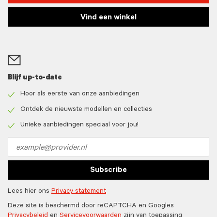
Vind een winkel
Blijf up-to-date
Hoor als eerste van onze aanbiedingen
Check
icon
Ontdek de nieuwste modellen en collecties
Check
icon
Unieke aanbiedingen speciaal voor jou!
Check
icon
Email
address
Subscribe
Lees hier ons
Privacy statement
Deze site is beschermd door reCAPTCHA en Googles
Privacybeleid
en
Servicevoorwaarden
zijn van toepassing