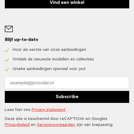
Vind een winkel
Blijf up-to-date
Hoor als eerste van onze aanbiedingen
Check
icon
Ontdek de nieuwste modellen en collecties
Check
icon
Unieke aanbiedingen speciaal voor jou!
Check
icon
Email
address
Subscribe
Lees hier ons
Privacy statement
Deze site is beschermd door reCAPTCHA en Googles
Privacybeleid
en
Servicevoorwaarden
zijn van toepassing