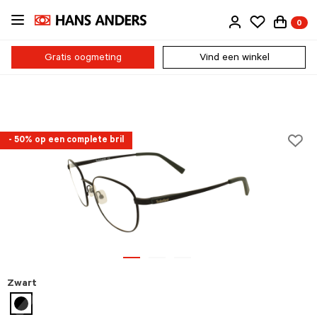
Ga
0
direct
naar
de
Gratis oogmeting
Vind een winkel
inhoud
- 50% op een complete bril
Zwart