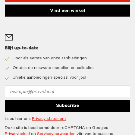
Vind een winkel
Blijf up-to-date
Hoor als eerste van onze aanbiedingen
Check
icon
Ontdek de nieuwste modellen en collecties
Check
icon
Unieke aanbiedingen speciaal voor jou!
Check
icon
Email
address
Subscribe
Lees hier ons
Privacy statement
Deze site is beschermd door reCAPTCHA en Googles
Privacybeleid
en
Servicevoorwaarden
zijn van toepassing