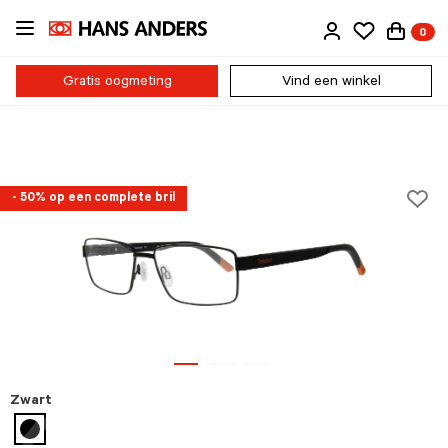
Ga
0
direct
naar
de
Gratis oogmeting
Vind een winkel
inhoud
- 50% op een complete bril
Zwart