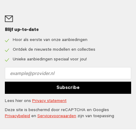
Blijf up-to-date
Hoor als eerste van onze aanbiedingen
Check
icon
Ontdek de nieuwste modellen en collecties
Check
icon
Unieke aanbiedingen speciaal voor jou!
Check
icon
Email
address
Subscribe
Lees hier ons
Privacy statement
Deze site is beschermd door reCAPTCHA en Googles
Privacybeleid
en
Servicevoorwaarden
zijn van toepassing