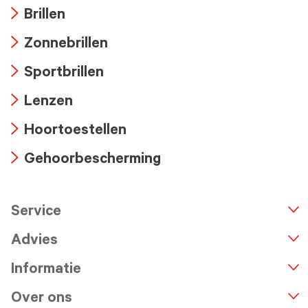
Brillen
Arrow
Zonnebrillen
icon
Arrow
Sportbrillen
icon
Arrow
Lenzen
icon
Arrow
Hoortoestellen
icon
Arrow
Gehoorbescherming
icon
Arrow
icon
Service
n
A
r
r
o
w
i
c
o
Advies
Informatie
Over ons