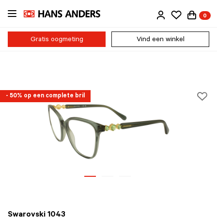
Ga
0
direct
naar
de
Gratis oogmeting
Vind een winkel
inhoud
- 50% op een complete bril
Swarovski 1043