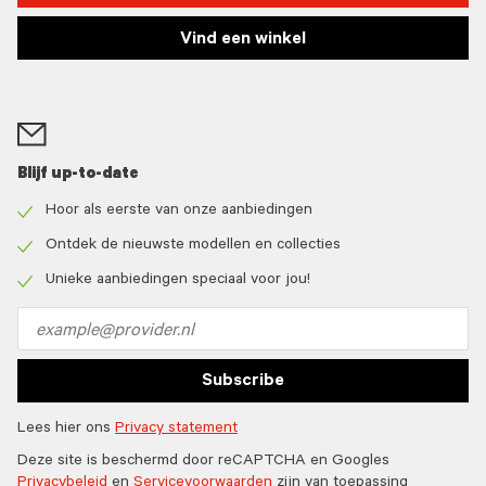
Vind een winkel
Blijf up-to-date
Hoor als eerste van onze aanbiedingen
Check
icon
Ontdek de nieuwste modellen en collecties
Check
icon
Unieke aanbiedingen speciaal voor jou!
Check
icon
Email
address
Subscribe
Lees hier ons
Privacy statement
Deze site is beschermd door reCAPTCHA en Googles
Privacybeleid
en
Servicevoorwaarden
zijn van toepassing