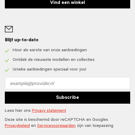
Vind een winkel
Blijf up-to-date
Hoor als eerste van onze aanbiedingen
Check
icon
Ontdek de nieuwste modellen en collecties
Check
icon
Unieke aanbiedingen speciaal voor jou!
Check
icon
Email
address
Subscribe
Lees hier ons
Privacy statement
Deze site is beschermd door reCAPTCHA en Googles
Privacybeleid
en
Servicevoorwaarden
zijn van toepassing