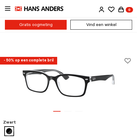
Ga
0
direct
naar
de
Gratis oogmeting
Vind een winkel
inhoud
- 50% op een complete bril
Zwart