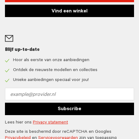
Vind een winkel
Blijf up-to-date
Hoor als eerste van onze aanbiedingen
Check
icon
Ontdek de nieuwste modellen en collecties
Check
icon
Unieke aanbiedingen speciaal voor jou!
Check
icon
Email
address
Subscribe
Lees hier ons
Privacy statement
Deze site is beschermd door reCAPTCHA en Googles
Privacybeleid
en
Servicevoorwaarden
zijn van toepassing