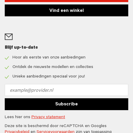
Vind een winkel
Blijf up-to-date
Hoor als eerste van onze aanbiedingen
Check
icon
Ontdek de nieuwste modellen en collecties
Check
icon
Unieke aanbiedingen speciaal voor jou!
Check
icon
Email
address
Subscribe
Lees hier ons
Privacy statement
Deze site is beschermd door reCAPTCHA en Googles
Privacybeleid
en
Servicevoorwaarden
zijn van toepassing