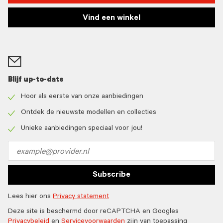
Vind een winkel
Blijf up-to-date
Hoor als eerste van onze aanbiedingen
Check
icon
Ontdek de nieuwste modellen en collecties
Check
icon
Unieke aanbiedingen speciaal voor jou!
Check
icon
Email
address
Subscribe
Lees hier ons
Privacy statement
Deze site is beschermd door reCAPTCHA en Googles
Privacybeleid
en
Servicevoorwaarden
zijn van toepassing