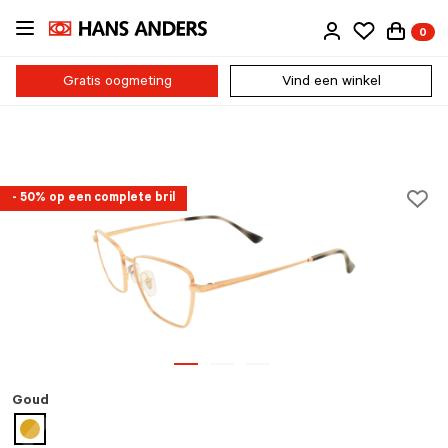
Ga
0
direct
naar
de
Gratis oogmeting
Vind een winkel
inhoud
- 50% op een complete bril
Goud