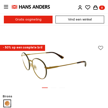
Ga
0
direct
naar
de
Gratis oogmeting
Vind een winkel
inhoud
- 50% op een complete bril
Brons