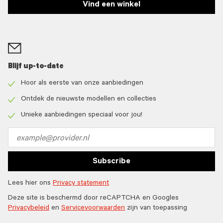
Vind een winkel
Blijf up-to-date
Hoor als eerste van onze aanbiedingen
Check
icon
Ontdek de nieuwste modellen en collecties
Check
icon
Unieke aanbiedingen speciaal voor jou!
Check
icon
Email
address
Subscribe
Lees hier ons
Privacy statement
Deze site is beschermd door reCAPTCHA en Googles
Privacybeleid
en
Servicevoorwaarden
zijn van toepassing