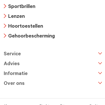
Arrow
Sportbrillen
icon
Arrow
Lenzen
icon
Arrow
Hoortoestellen
icon
Arrow
Gehoorbescherming
icon
Arrow
icon
Service
n
A
r
r
o
w
i
c
o
Advies
Informatie
Over ons