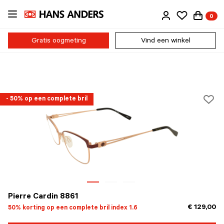
Ga
0
direct
naar
de
Gratis oogmeting
Vind een winkel
inhoud
- 50% op een complete bril
Pierre Cardin 8861
€ 129,00
50% korting op een complete bril index 1.6