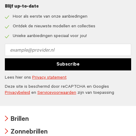
Blijf up-to-date
Hoor als eerste van onze aanbiedingen
Check
icon
Ontdek de nieuwste modellen en collecties
Check
icon
Unieke aanbiedingen speciaal voor jou!
Check
icon
Email
address
Subscribe
Lees hier ons
Privacy statement
Deze site is beschermd door reCAPTCHA en Googles
Privacybeleid
en
Servicevoorwaarden
zijn van toepassing
Brillen
Arrow
Zonnebrillen
icon