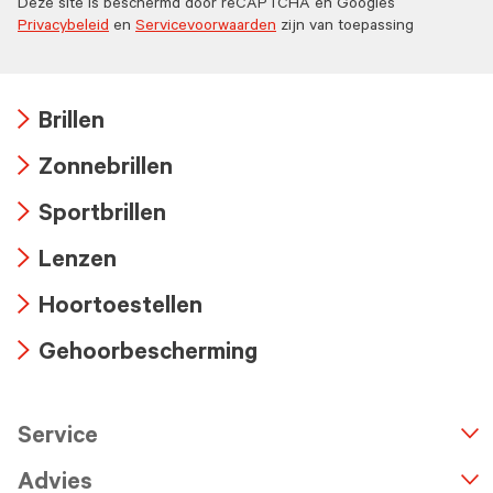
Deze site is beschermd door reCAPTCHA en Googles
Privacybeleid
en
Servicevoorwaarden
zijn van toepassing
Brillen
Arrow
Zonnebrillen
icon
Arrow
Sportbrillen
icon
Arrow
Lenzen
icon
Arrow
Hoortoestellen
icon
Arrow
Gehoorbescherming
icon
Arrow
icon
Service
n
A
r
r
o
w
i
c
o
Advies