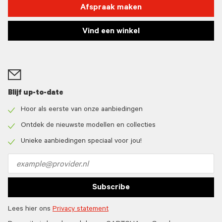
Afspraak maken
Vind een winkel
Blijf up-to-date
Hoor als eerste van onze aanbiedingen
Check
icon
Ontdek de nieuwste modellen en collecties
Check
icon
Unieke aanbiedingen speciaal voor jou!
Check
icon
Email
address
Subscribe
Lees hier ons
Privacy statement