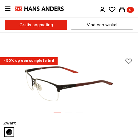
Ga
0
direct
naar
de
Gratis oogmeting
Vind een winkel
inhoud
- 50% op een complete bril
Zwart