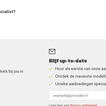
cialist?
Blijf up-to-date
Hoor als eerste van onze a
ls bij jou in
Check
Ontdek de nieuwste modelle
icon
Check
Unieke aanbiedingen speciaa
icon
Check
icon
Email
address