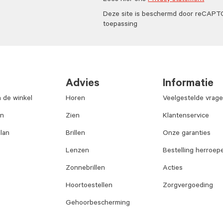
Lees hier ons
Privacy statement
Deze site is beschermd door reCAP
toepassing
Advies
Informatie
n de winkel
Horen
Veelgestelde vrag
an
Zien
Klantenservice
lan
Brillen
Onze garanties
Lenzen
Bestelling herroep
Zonnebrillen
Acties
Hoortoestellen
Zorgvergoeding
Gehoorbescherming