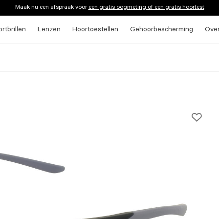
Maak nu een afspraak voor
een gratis oogmeting of een gratis hoortest
rtbrillen
Lenzen
Hoortoestellen
Gehoorbescherming
Ove