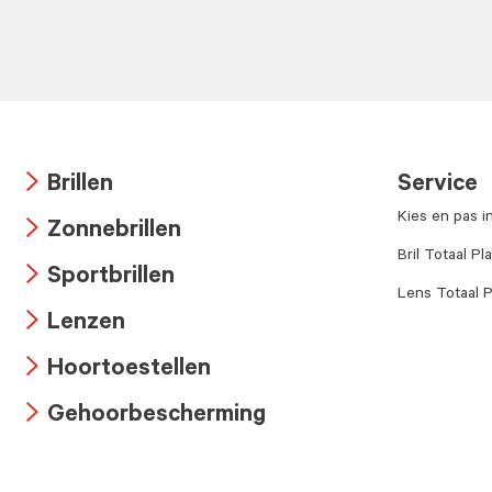
Brillen
Service
Arrow
Kies en pas i
Zonnebrillen
icon
Arrow
Bril Totaal Pl
Sportbrillen
icon
Lens Totaal P
Arrow
Lenzen
icon
Arrow
Hoortoestellen
icon
Arrow
Gehoorbescherming
icon
Arrow
icon