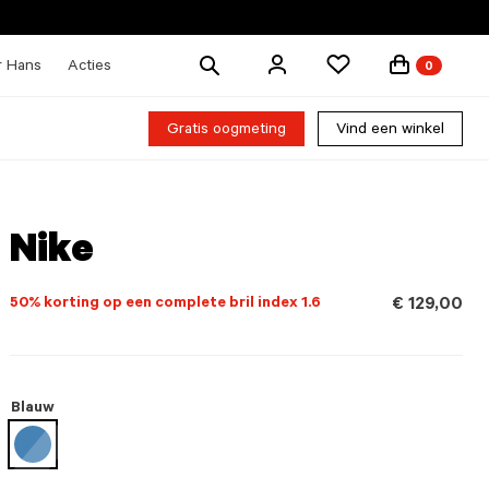
Zoek
r Hans
Acties
0
producten
Gratis oogmeting
Vind een winkel
Nike
50% korting op een complete bril index 1.6
€ 129,00
Blauw
geselecteerd