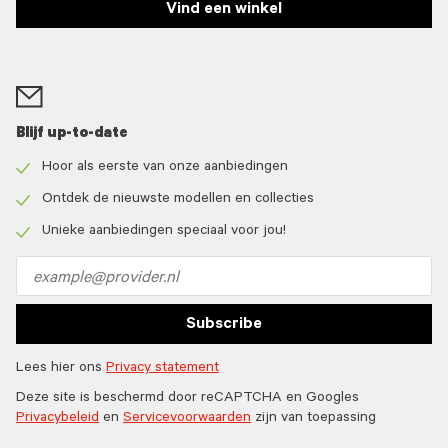
Vind een winkel
Blijf up-to-date
Hoor als eerste van onze aanbiedingen
Check
icon
Ontdek de nieuwste modellen en collecties
Check
icon
Unieke aanbiedingen speciaal voor jou!
Check
icon
Email
address
Subscribe
Lees hier ons
Privacy statement
Deze site is beschermd door reCAPTCHA en Googles
Privacybeleid
en
Servicevoorwaarden
zijn van toepassing