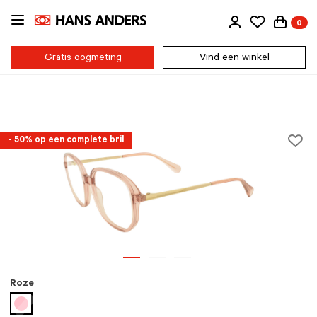
Ga
0
direct
naar
de
Gratis oogmeting
Vind een winkel
inhoud
- 50% op een complete bril
Roze