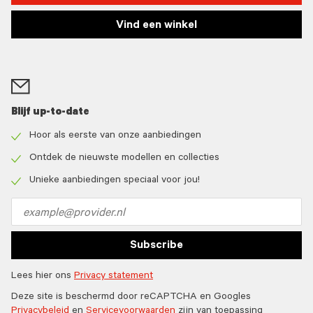
Vind een winkel
Blijf up-to-date
Hoor als eerste van onze aanbiedingen
Check
icon
Ontdek de nieuwste modellen en collecties
Check
icon
Unieke aanbiedingen speciaal voor jou!
Check
icon
Email
address
Subscribe
Lees hier ons
Privacy statement
Deze site is beschermd door reCAPTCHA en Googles
Privacybeleid
en
Servicevoorwaarden
zijn van toepassing