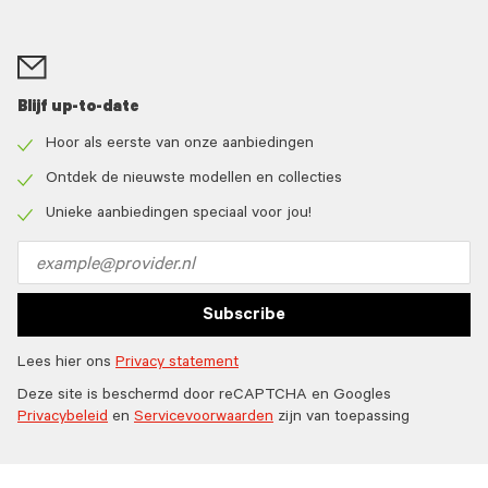
Blijf up-to-date
Hoor als eerste van onze aanbiedingen
Check
icon
Ontdek de nieuwste modellen en collecties
Check
icon
Unieke aanbiedingen speciaal voor jou!
Check
icon
Email
address
Subscribe
Lees hier ons
Privacy statement
Deze site is beschermd door reCAPTCHA en Googles
Privacybeleid
en
Servicevoorwaarden
zijn van toepassing