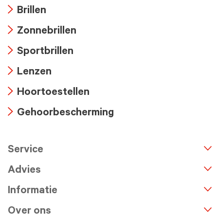
Brillen
Arrow
Zonnebrillen
icon
Arrow
Sportbrillen
icon
Arrow
Lenzen
icon
Arrow
Hoortoestellen
icon
Arrow
Gehoorbescherming
icon
Arrow
icon
Service
n
A
r
r
o
w
i
c
o
Advies
Informatie
Over ons