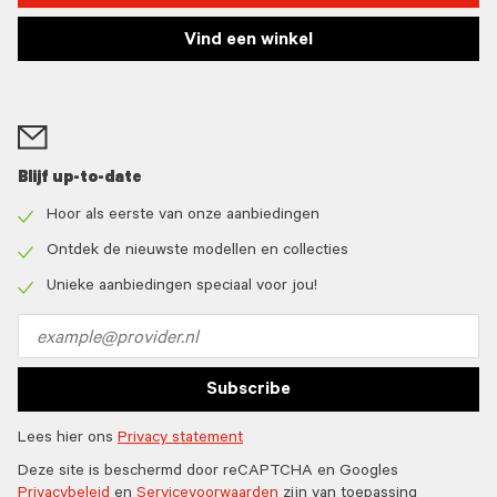
Vind een winkel
Blijf up-to-date
Hoor als eerste van onze aanbiedingen
Check
icon
Ontdek de nieuwste modellen en collecties
Check
icon
Unieke aanbiedingen speciaal voor jou!
Check
icon
Email
address
Subscribe
Lees hier ons
Privacy statement
Deze site is beschermd door reCAPTCHA en Googles
Privacybeleid
en
Servicevoorwaarden
zijn van toepassing